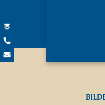
Wir sind für Sie da!
Jetzt anrufen!
04403 / 93 63 0
E-Mail schreiben!
info@hof-von-bothmer.de
BILD