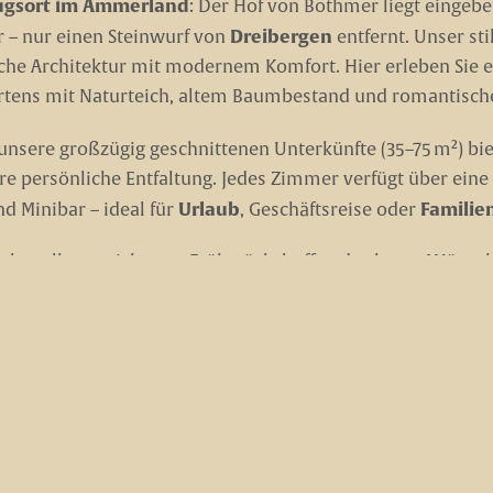
ugsort im Ammerland
: Der Hof von Bothmer liegt eingebet
Dreibergen
– nur einen Steinwurf von
entfernt. Unser sti
he Architektur mit modernem Komfort. Hier erleben Sie e
rtens mit Naturteich, altem Baumbestand und romantisch
unsere großzügig geschnittenen Unterkünfte (35–75 m²) b
hre persönliche Entfaltung. Jedes Zimmer verfügt über eine
Urlaub
Familie
d Minibar – ideal für
, Geschäftsreise oder
liebevoll angerichteten Frühstücksbuffet, das kaum Wünsch
Sauna
öglichkeiten: Entspannen Sie in unserer
, am Natur
er kommen im nahegelegenen Golfclub voll auf ihre Koste
Zwischenahner Meer
ie Nähe zum
und den umliegenden La
Wir freuen uns auf Ihren Besuch
Ihr Team vom Hof von Bothmer