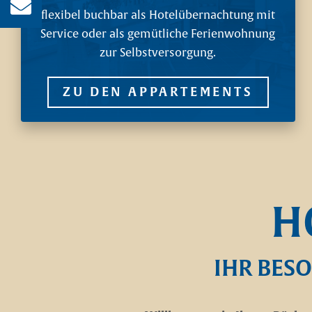
04403 / 93 63 0
flexibel buchbar als Hotelübernachtung mit
Service oder als gemütliche Ferienwohnung
E-Mail schreiben!
zur Selbstversorgung.
info@hof-von-bothmer.de
ZU DEN APPARTEMENTS
H
IHR BES