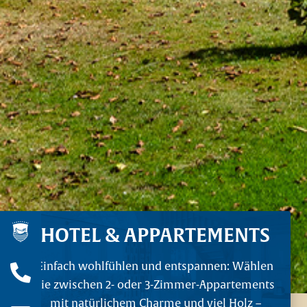
HOTEL & APPARTEMENTS
Einfach wohlfühlen und entspannen: Wählen
Wir sind für Sie da!
Sie zwischen 2- oder 3-Zimmer-Appartements
mit natürlichem Charme und viel Holz –
Jetzt anrufen!