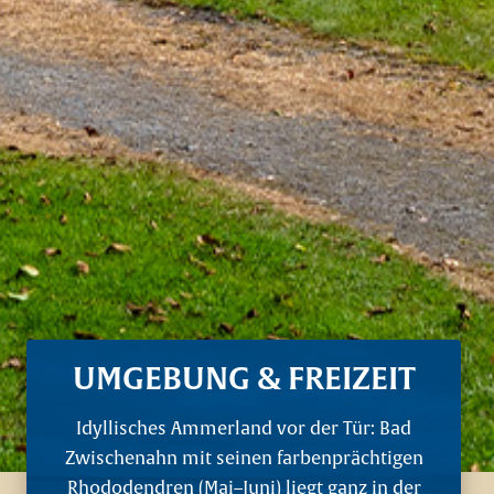
UMGEBUNG & FREIZEIT
Idyllisches Ammerland vor der Tür: Bad
Zwischenahn mit seinen farbenprächtigen
Rhododendren (Mai–Juni) liegt ganz in der