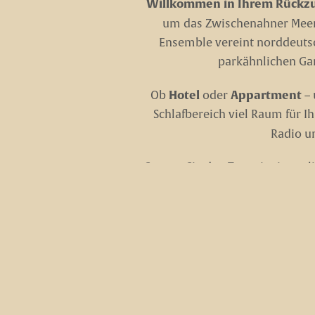
Willkommen in Ihrem Rückz
um das Zwischenahner Meer 
Ensemble vereint norddeutsc
parkähnlichen Ga
Hotel
Appartment
Ob
oder
– 
Schlafbereich viel Raum für I
Radio un
Starten Sie den Tag mit einem 
Ammerland mit seinen vielen M
Rhododendren
im Garten. Golf
Naturfreunde schätzen d