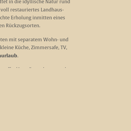
tet in die idyllische Natur rund
lvoll restauriertes Landhaus-
chte Erholung inmitten eines
en Rückzugsorten.
ieten mit separatem Wohn- und
 kleine Küche, Zimmersafe, TV,
nurlaub
.
e offenlässt. Danach wartet das
teich oder zwischen blühenden
n. Auch Radfahrer, Wanderer und
ndschaftsschutzgebieten.